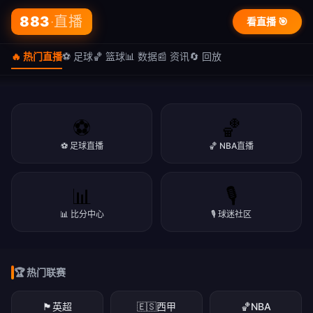
883
·直播
看直播 🎯
🔥 热门直播
⚽ 足球
🏀 篮球
📊 数据
📰 资讯
🔄 回放
⚽
🏀
⚽ 足球直播
🏀 NBA直播
🏆 篮球专区
📊
🎙️
🏀 篮球盛宴 · NBA/CBA
📊 比分中心
🎙️ 球迷社区
NBA季后赛、CBA联赛，精彩赛事一网打尽
立即看直播
下载APP
🏆 热门联赛
立即看直播
下载APP
立即看直播
下载APP
🏴󠁧󠁢󠁥󠁮󠁧󠁿
英超
🇪🇸
西甲
🏀
NBA