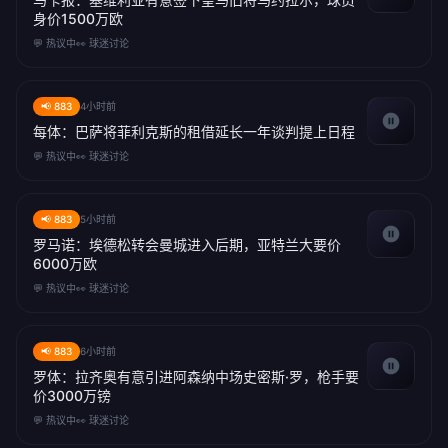
身价1500万欧
💬 热议中
👀 球迷讨论
📢 883
4小时前
每体：巴萨将菲利克斯的租借延长一年谈判提上日程
💬 热议中
👀 球迷讨论
📢 883
5小时前
罗马诺：埃德松转会曼城进入后期，亚特兰大要价
6000万欧
💬 热议中
👀 球迷讨论
📢 883
6小时前
罗体：拉齐奥有意引进阿森纳中场史密斯·罗，枪手要
价3000万镑
💬 热议中
👀 球迷讨论