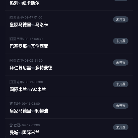
热刺
纽卡斯尔
vs
🇪🇸 西甲
•
08-17 01:00
未开赛
皇家马德里
马洛卡
vs
🇪🇸 西甲
•
08-17 03:30
未开赛
巴塞罗那
瓦伦西亚
vs
🇩🇪 德甲
•
08-23 21:30
未开赛
拜仁慕尼黑
多特蒙德
vs
🇮🇹 意甲
•
08-24 00:00
未开赛
国际米兰
AC米兰
vs
🏆 欧冠
•
09-16 03:00
未开赛
皇家马德里
利物浦
vs
🏆 欧冠
•
09-17 03:00
未开赛
曼城
国际米兰
vs